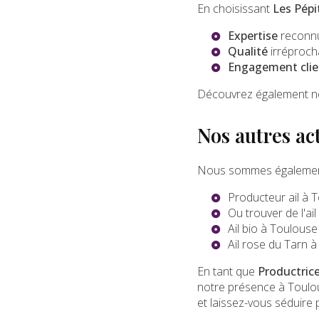
En choisissant
Les Pépi
Expertise
reconnue
Qualité
irréprocha
Engagement clie
Découvrez également n
Nos autres act
Nous sommes également 
Producteur ail à 
Ou trouver de l'ai
Ail bio à Toulouse
Ail rose du Tarn 
En tant que
Productrice
notre présence à Toulou
et laissez-vous séduire 