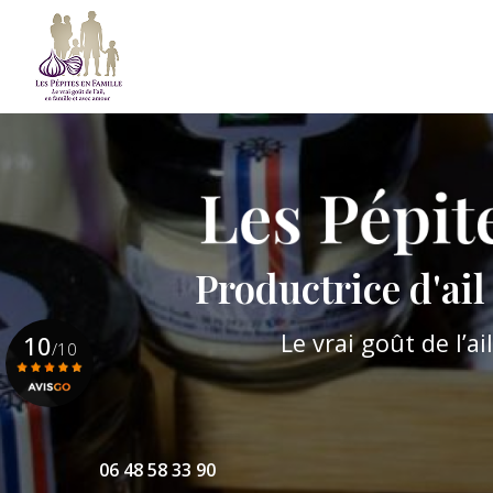
Aller
au
contenu
Navigation principale
principal
Productrice d'ai
Le vrai goût de l’a
10
/10
Voir le certificat
06 48 58 33 90