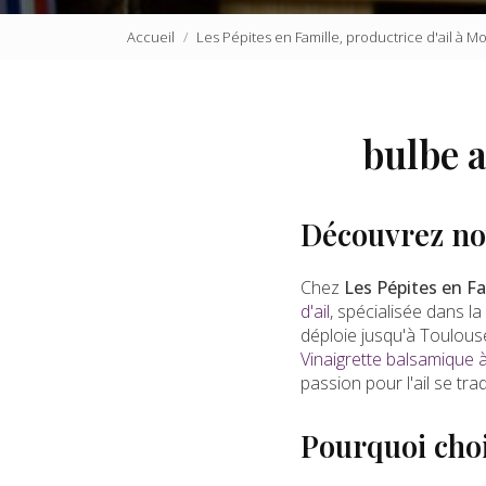
Accueil
Les Pépites en Famille, productrice d'ail à 
bulbe a
Découvrez not
Chez
Les Pépites en Fa
d'ail
, spécialisée dans l
déploie jusqu'à Toulous
Vinaigrette balsamique à 
passion pour l'ail se tr
Pourquoi choi