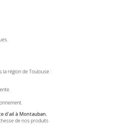
ues.
la région de Toulouse :
ente.
ironnement.
ite d'ail à Montauban
,
ichesse de nos produits