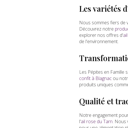
Les variétés d
Nous sommes fiers de vou
Découvrez notre
produc
explorer nos offres d'
ai
de l'environnement.
Transformatio
Les Pépites en Famille s
confit à Blagnac
ou not
produits uniques comme
Qualité et tr
Notre engagement pour la
l'
ail rose du Tarn
. Nous 
pour une alimentation pl