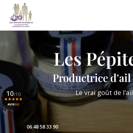
Aller
au
contenu
Navigation principale
principal
Productrice d'ai
Le vrai goût de l’a
10
/10
Voir le certificat
06 48 58 33 90