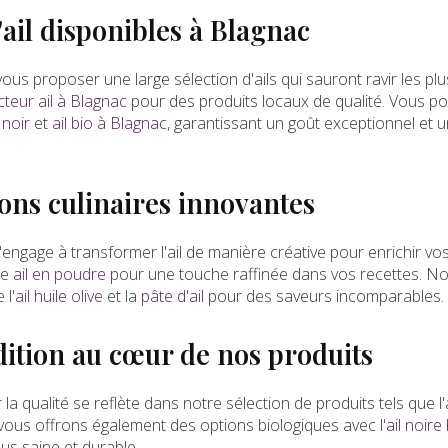
'ail disponibles à Blagnac
s proposer une large sélection d'ails qui sauront ravir les plu
teur ail à Blagnac
pour des produits locaux de qualité. Vous p
l noir
et
ail bio à Blagnac
, garantissant un goût exceptionnel et 
ns culinaires innovantes
'engage à transformer l'ail de manière créative pour enrichir vo
re
ail en poudre
pour une touche raffinée dans vos recettes. No
 l'
ail huile olive
et la
pâte d'ail
pour des saveurs incomparables.
adition au cœur de nos produits
 qualité se reflète dans notre sélection de produits tels que l'
vous offrons également des options biologiques avec l'
ail noire
us saine et durable.