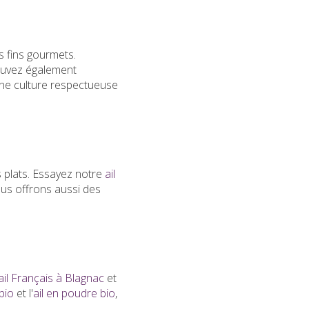
s fins gourmets.
ouvez également
une culture respectueuse
s plats. Essayez notre
ail
us offrons aussi des
ail Français à Blagnac
et
 bio
et l'
ail en poudre bio
,