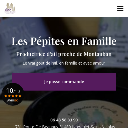
Aller
au
contenu
principal
Productrice d'ail proche de Montauban
Le vrai goût de l’ail, en famille et avec amour
Je passe commande
10
/10
Voir le certificat
06 48 58 33 90
1781 Route De Beaupuy
31480 Lagraulet-Saint-Nicolas