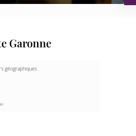
ute Garonne
rs géographiques
in