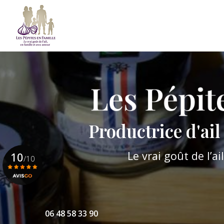
Aller
au
contenu
Navigation principale
principal
Productrice d'ai
Le vrai goût de l’a
10
/10
Voir le certificat
06 48 58 33 90