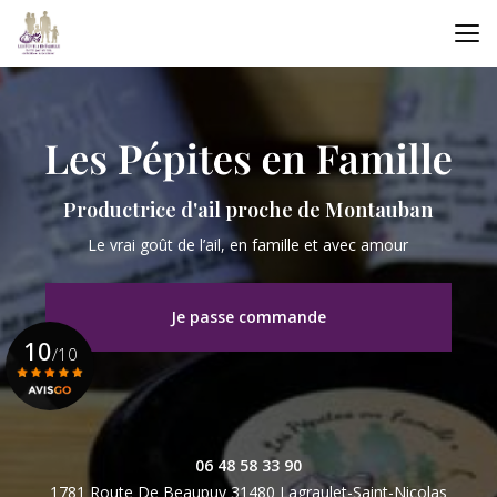
Aller
au
contenu
principal
Productrice d'ail proche de Montauban
Le vrai goût de l’ail, en famille et avec amour
Je passe commande
10
/10
Voir le certificat
06 48 58 33 90
1781 Route De Beaupuy
31480 Lagraulet-Saint-Nicolas