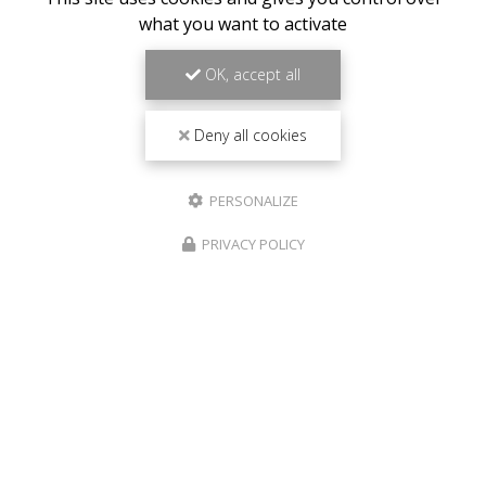
what you want to activate
Il reste
44
caractère(s)
OK, accept all
Email
Deny all cookies
Téléphone
PERSONALIZE
Message :
PRIVACY POLICY
0
caractère(s) saisi(s)
J'autorise ce site à conserver l'ensemble des données transmises dans ce
formulaire pour faciliter le suivi et le traitement de ma demande.
(Aucune
exploitation commerciale ne sera faite des données conservées. Voir
notre
politique de confidentialité
)