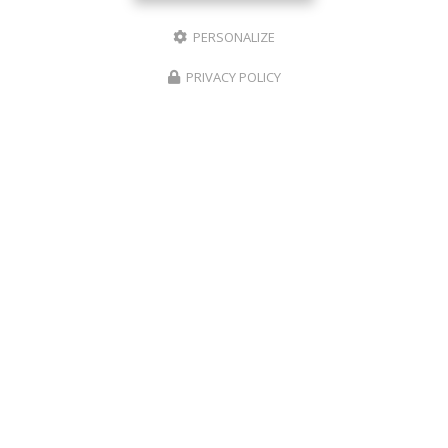
PERSONALIZE
PRIVACY POLICY
Les Pépites en Famille, Productrice d'ail proche de Montauban
Mentions légales
-
Plan du site
-
Liens utiles
-
Cookies