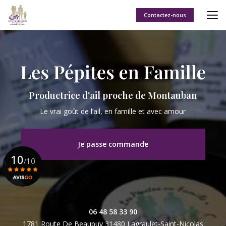
Aller
au
Contactez-nous
contenu
principal
Productrice d'ail proche de Montauban
Le vrai goût de l’ail, en famille et avec amour
Je passe commande
10
/10
Voir le certificat
06 48 58 33 90
1781 Route De Beaupuy
31480 Lagraulet-Saint-Nicolas